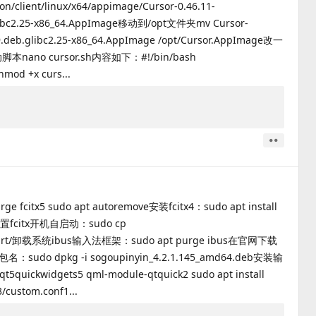
on/client/linux/x64/appimage/Cursor-0.46.11-
glibc2.25-x86_64.AppImage移动到/opt文件夹mv Cursor-
9.deb.glibc2.25-x86_64.AppImage /opt/Cursor.AppImage改一
动脚本nano cursor.sh内容如下：#!/bin/bash
od +x curs...
取消
赞
citx5 sudo apt autoremove安装fcitx4：sudo apt install
置fcitx开机自启动：sudo cp
g/autostart/卸载系统ibus输入法框架：sudo apt purge ibus在官网下载
o dpkg -i sogoupinyin_4.2.1.145_amd64.deb安装输
t5quickwidgets5 qml-module-qtquick2 sudo apt install
stom.conf‌1...