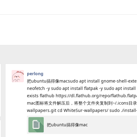
perlong
把ubuntu搞得像macsudo apt install gnome-shell-extens
neofetch -y sudo apt install flatpak -y sudo apt insta
exists flathub https://dl.flathub.org/repo/flathub
mac图标将文件解压后，将整个文件夹复制到~/.icons目录git clone 
wallpapers.git cd WhiteSur-wallpapers/ sudo ./install
把ubuntu搞得像mac