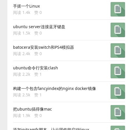
手搓一个Linux
阅读 1.4k
赞 0
ubuntu server连接蓝牙键盘
阅读 1.5k
赞 0
batocera安装switch和PS4模拟器
阅读 2.4k
赞 0
ubuntu命令行安装clash
阅读 2.2k
赞 1
构建一个包含fancyindex的nginx docker镜像
阅读 2.5k
赞 1
把ubuntu搞得像mac
阅读 1.9k
赞 0
添加initramfs脚本，让云固件能启动linux