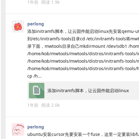
1年前
阅读
1.9k
perlong
添加initramfs脚本，让云固件能启动linux先安装qemu-utilssudo 
到/etc/initramfs-tools目录cd /etc/initram
录下面，mwtools目录自己mkdirmount /dev/sdb1 /h
/home/kob/mwtools/mwtools/distros/initramfs-tools/in
/home/kob/mwtools/mwtools/distros/initramfs-tools/
/home/kob/mwtools/mwtools/distros/initramfs-tools/
cp /h...
添加initramfs脚本，让云固件能启动linux
1年前
阅读
2.0k
perlong
ubuntu安装cursor先要安装一个fuse，这里一定要装libfuse2