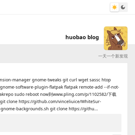
huobao blog
一天一个新发现
ion-manager gnome-tweaks git curl wget sassc htop
ll gnome-software-plugin-flatpak flatpak remote-add --if-not-
.flatpakrepo sudo reboot now到www.pling.com/p/1102582/下载
https://github.com/vinceliuice/WhiteSur-
-gnome-backgrounds.sh git clone https://githu...