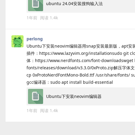
ubuntu 24.04安装搜狗输入法
1年前
阅读
1.4k
perlong
Ubuntu下安装neovim编辑器用snap安装最新版，apt安装的版本比
插件：https://www.lazyvim.org/installationsudo git cl
体：https://www.nerdfonts.com/font-downloadswget ht
fonts/releases/download/v3.3.0/0xProto.zip
cp 0xProtoNerdFontMono-Bold.ttf /usr/share/fonts
gcc编译器：sudo apt install build-essential
Ubuntu下安装neovim编辑器
1年前
阅读
1.4k